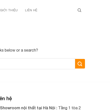
GIỚI THIỆU
LIÊN HỆ
inks below or a search?
ên hệ
Showroom nội thất tại Hà Nội :
Tầng 1 tòa 2