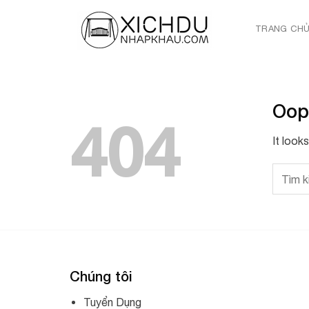
Skip
to
TRANG CH
content
Oop
404
It look
Chúng tôi
Tuyển Dụng