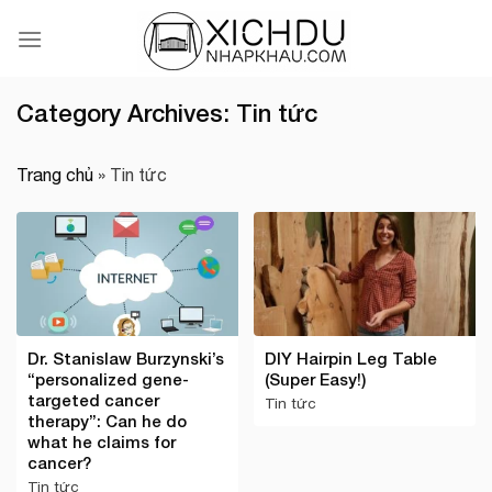
Skip
to
content
Category Archives:
Tin tức
Trang chủ
»
Tin tức
Dr. Stanislaw Burzynski’s
DIY Hairpin Leg Table
“personalized gene-
(Super Easy!)
targeted cancer
Tin tức
therapy”: Can he do
what he claims for
cancer?
Tin tức