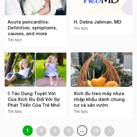
Acute pericarditis:
H. Debra Jaliman, MD
Definition, symptoms,
Tin tức
causes, and more
Tin tức
5 Tác Dụng Tuyệt Vời
Xích đu treo mây nhựa
Của Xích Đu Đối Với Sự
nhập khẩu dành chung
Phát Triển Của Trẻ Nhỏ
cư và sân vườn
Tin tức
Tin tức
1
2
3
4
…
12