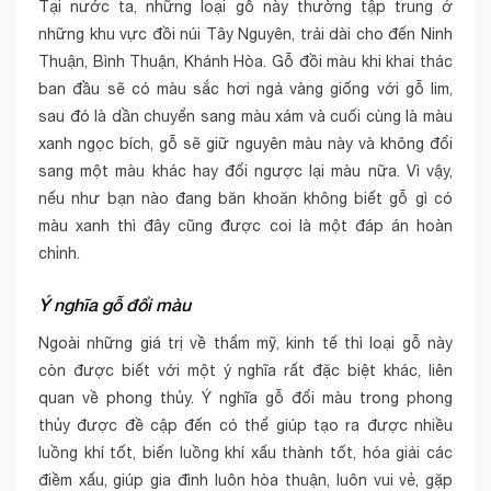
Tại nước ta, những loại gỗ này thường tập trung ở
những khu vực đồi núi Tây Nguyên, trải dài cho đến Ninh
Thuận, Bình Thuận, Khánh Hòa. Gỗ đồi màu khi khai thác
ban đầu sẽ có màu sắc hơi ngả vàng giống với gỗ lim,
sau đó là dần chuyển sang màu xám và cuối cùng là màu
xanh ngọc bích, gỗ sẽ giữ nguyên màu này và không đổi
sang một màu khác hay đổi ngược lại màu nữa. Vì vậy,
nếu như bạn nào đang băn khoăn không biết gỗ gì có
màu xanh thì đây cũng được coi là một đáp án hoàn
chỉnh.
Ý nghĩa gỗ đổi màu
Ngoài những giá trị về thẩm mỹ, kinh tế thì loại gỗ này
còn được biết với một ý nghĩa rất đặc biệt khác, liên
quan về phong thủy. Ý nghĩa gỗ đổi màu trong phong
thủy được đề cập đến có thể giúp tạo ra được nhiều
luồng khí tốt, biến luồng khí xấu thành tốt, hóa giải các
điềm xấu, giúp gia đình luôn hòa thuận, luôn vui vẻ, gặp