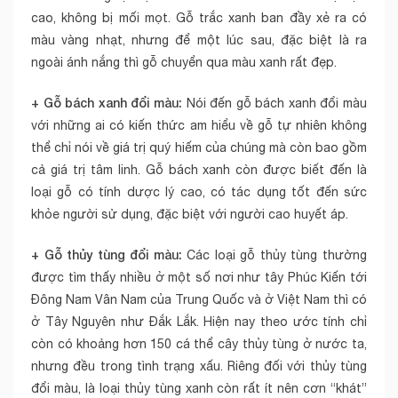
cao, không bị mối mọt. Gỗ trắc xanh ban đầy xẻ ra có
màu vàng nhạt, nhưng để một lúc sau, đặc biệt là ra
ngoài ánh nắng thì gỗ chuyển qua màu xanh rất đẹp.
+ Gỗ bách xanh đổi màu:
Nói đến gỗ bách xanh đổi màu
với những ai có kiến thức am hiểu về gỗ tự nhiên không
thể chỉ nói về giá trị quý hiếm của chúng mà còn bao gồm
cả giá trị tâm linh. Gỗ bách xanh còn được biết đến là
loại gỗ có tính dược lý cao, có tác dụng tốt đến sức
khỏe người sử dụng, đặc biệt với người cao huyết áp.
+ Gỗ thủy tùng đổi màu:
Các loại gỗ thủy tùng thường
được tìm thấy nhiều ở một số nơi như tây Phúc Kiến tới
Đông Nam Vân Nam của Trung Quốc và ở Việt Nam thì có
ở Tây Nguyên như Đắk Lắk. Hiện nay theo ước tính chỉ
còn có khoảng hơn 150 cá thể cây thủy tùng ở nước ta,
nhưng đều trong tình trạng xấu. Riêng đối với thủy tùng
đổi màu, là loại thủy tùng xanh còn rất ít nên cơn “khát”