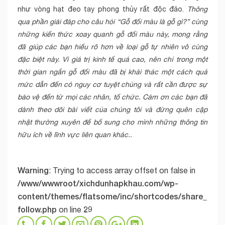
như vòng hạt đeo tay phong thủy rất độc đáo.
Thông
qua phần giải đáp cho câu hỏi “Gỗ đổi màu là gỗ gì?” cùng
những kiến thức xoay quanh gỗ đổi màu này, mong rằng
đã giúp các bạn hiểu rõ hơn về loại gỗ tự nhiên vô cùng
đặc biệt này. Vì giá trị kinh tế quá cao, nên chỉ trong một
thời gian ngắn gỗ đổi màu đã bị khái thác một cách quá
mức dẫn đến có nguy cơ tuyệt chủng và rất cần được sự
bảo vệ đến từ mọi các nhân, tổ chức. Cảm ơn các bạn đã
dành theo dõi bài viết của chúng tôi và đừng quên cập
nhật thường xuyên để bổ sung cho mình những thông tin
hữu ích về lĩnh vực liên quan khác..
Warning
: Trying to access array offset on false in
/www/wwwroot/xichdunhapkhau.com/wp-
content/themes/flatsome/inc/shortcodes/share_
follow.php
29
on line