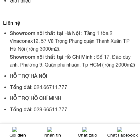
Giới thiệu
Liên hệ
Showroom nội thất tại Hà Nội :
Tầng 1 tòa 2
Vinaconex12, 57 Vũ Trọng Phụng quận Thanh Xuân TP
Hà Nội ( rộng 3000m2).
Showroom nội thất tại Hồ Chí Minh :
Số 17. Đào duy
anh. Phường 9. Quận phú nhuận. Tp HCM ( rộng 2000m2)
HỖ TRỢ HÀ NỘI
Tổng đài:
024.66711.777
HỖ TRỢ HỒ CHÍ MINH
Tổng đài:
028.66511.777
© 2017, Xích đu nhập khẩu, tất cả đều được giữ bản quyền.
Gọi điện
Nhắn tin
Chat zalo
Chat Facebook