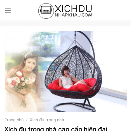
Skip
to
content
Trang chủ
Xích đu trong nhà
/
Xích đu trong nhà cao cấp hiện đại