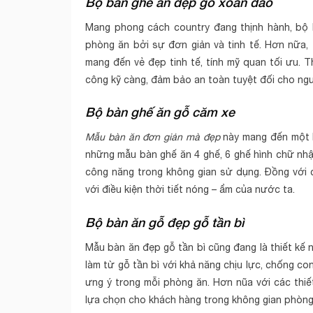
Bộ bàn ghế ăn đẹp gỗ xoan đào
Mang phong cách country đang thịnh hành, bộ
phòng ăn bởi sự đơn giản và tinh tế. Hơn nữa, 
mang đến vẻ đẹp tinh tế, tính mỹ quan tối ưu. 
công kỹ càng, đảm bảo an toàn tuyệt đối cho ng
Bộ bàn ghế ăn gỗ căm xe
Mẫu bàn ăn đơn giản mà đẹp
này mang đến một l
những mẫu bàn ghế ăn 4 ghế, 6 ghế hình chữ nhậ
công năng trong không gian sử dụng. Đồng với 
với điều kiện thời tiết nóng – ẩm của nước ta.
Bộ bàn ăn gỗ đẹp gỗ tần bì
Mẫu bàn ăn đẹp gỗ tần bì cũng đang là thiết kế
làm từ gỗ tần bì với khả năng chịu lực, chống c
ưng ý trong mỗi phòng ăn. Hơn nũa với các thi
lựa chọn cho khách hàng trong không gian phòng 