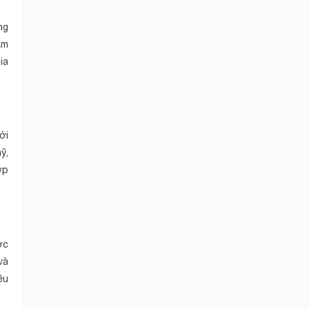
ng
ẩm
ia
ới
ỹ,
ợp
ợc
và
ều