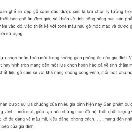
 bàn ghế ăn đẹp gỗ xoan đào được xem là lựa chọn lý tưởng tro
thiết bàn ghế ăn đơn giản và thiên về tính công năng của sản ph
Thêm vào đó, việc thiết kế với tone màu nâu gỗ mộc mạc và được g
ười sử dụng.
ựa chọn hoàn toàn mới trong không gian phòng ăn của gia đình. V
t hay hình tròn mang đến một lựa chọn hoàn hảo cả về tính thẩm m
chất liệu gỗ căm xe với khả năng chống cong vênh, mối mọt phù h
 nhận được sự ưa chuộng của nhiều gia đình hiện nay. Sản phẩm đư
ong vênh – mối mọt, giúp tạo nên những món đồ nội thất chất lượng 
ết kế đa dạng về mẫu mã, kiểu dáng, phong cách……..mang đến nhi
bếp của gia đình.