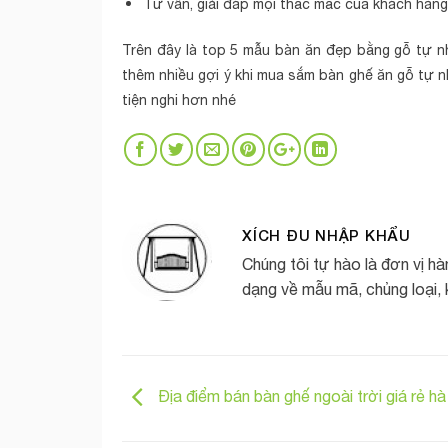
Tư vấn, giải đáp mọi thắc mắc của khách hàng
Trên đây là top 5 mẫu bàn ăn đẹp bằng gỗ tự nh
thêm nhiều gợi ý khi mua sắm bàn ghế ăn gỗ tự n
tiện nghi hơn nhé
XÍCH ĐU NHẬP KHẨU
Chúng tôi tự hào là đơn vị h
dạng về mẫu mã, chủng loại, 
Địa điểm bán bàn ghế ngoài trời giá rẻ hà