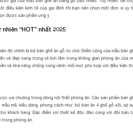
 được giá của mẫu bàn ghế ăn bằng gỗ bao nhiêu. Tuy nhiên, để ch
 điều kiện kinh tế của gia đình thì bạn nên chọn một đơn vị uy tí
họn được sản phẩm ưng ý.
 nhiên “HOT” nhất 2025
nhiên đó chính là bộ bàn ghế ăn gỗ óc chó. Điểm cộng của mẫu bàn g
n vẻ đẹp sang trọng và lịch lãm trong không gian phòng ăn của m
 bền và khả năng chống cong vênh, mối mọt phù hợp với điều kiện th
u được ưa chuộng trong dòng nội thất phòng ăn. Các sản phẩm bàn g
 mẫu mã, kiểu dáng, phong cách như: bộ bàn ăn 4 ghế gỗ sồi,
bộ b
 khách hàng. Đặc điểm với thiết kế độc đáo cùng với đôi bàn t
i trong phòng ăn.