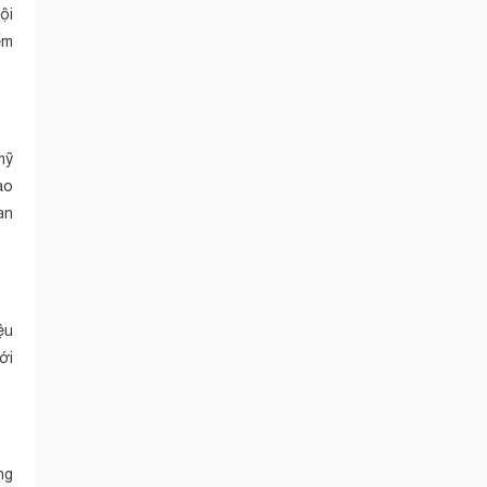
ội
ểm
mỹ
ạo
an
ệu
ới
ng