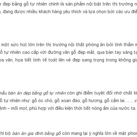
n đẹp bằng gỗ tự nhiên chính là sản phẩm nội bật trên thị trường n
, đang được nhiều khách hàng yêu thích và lựa chọn bởi các ưu đi
một sức hút lớn trên thị trường nội thất phòng ăn bởi tính thẩm 
gỗ tự nhiên cao cấp với đường vân gỗ đẹp mắt, qua bàn tay sáng t
văn, họa tiết tinh tế toát lên vẻ đẹp sang trọng trong không gi
mẫu bàn ăn đẹp bằng gỗ tự nhiên
còn ghi điểm tuyệt đối nhờ chất li
gỗ tự nhiên như: gỗ óc chó, gỗ xoan đào, gỗ hương, gỗ cẩm lai…….v
ênh – mối mọt, phù hợp với điều kiện thời tiết nóng ấm của nước ta.
thì bộ
bàn ăn gia đình bằng gỗ
còn mang lại ý nghĩa lớn về mặt pho