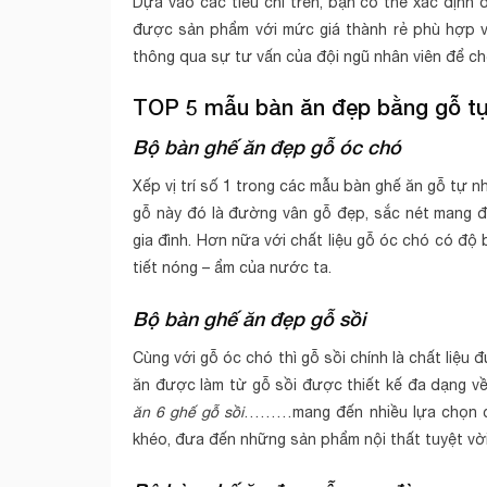
Dựa vào các tiêu chí trên, bạn có thể xác định
được sản phẩm với mức giá thành rẻ phù hợp với
thông qua sự tư vấn của đội ngũ nhân viên để c
TOP 5 mẫu bàn ăn đẹp bằng gỗ tự
Bộ bàn ghế ăn đẹp gỗ óc chó
Xếp vị trí số 1 trong các mẫu bàn ghế ăn gỗ tự 
gỗ này đó là đường vân gỗ đẹp, sắc nét mang đế
gia đình. Hơn nữa với chất liệu gỗ óc chó có độ
tiết nóng – ẩm của nước ta.
Bộ bàn ghế ăn đẹp gỗ sồi
Cùng với gỗ óc chó thì gỗ sồi chính là chất liệ
ăn được làm từ gỗ sồi được thiết kế đa dạng về
ăn 6 ghế gỗ sồi
………mang đến nhiều lựa chọn cho
khéo, đưa đến những sản phẩm nội thất tuyệt vờ