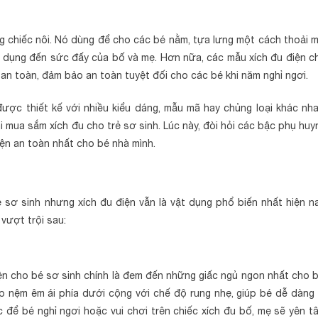
g chiếc nôi. Nó dùng để cho các bé nằm, tựa lưng một cách thoải m
 dụng đến sức đấy của bố và mẹ. Hơn nữa, các mẫu xích đu điện c
an toàn, đảm bảo an toàn tuyệt đối cho các bé khi năm nghỉ ngơi.
được thiết kế với nhiều kiểu dáng, mẫu mã hay chủng loại khác nha
 mua sắm xích đu cho trẻ sơ sinh. Lúc này, đòi hỏi các bậc phụ huy
điện an toàn nhất cho bé nhà mình.
 sơ sinh nhưng xích đu điện vẫn là vật dụng phổ biến nhất hiện na
vượt trội sau:
ện cho bé sơ sinh chính là đem đến những giấc ngủ ngon nhất cho b
 nệm êm ái phía dưới cộng với chế độ rung nhẹ, giúp bé dễ dàng 
c để bé nghỉ ngơi hoặc vui chơi trên chiếc xích đu bố, mẹ sẽ yên t