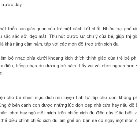
 trước đây.
hát triển các giác quan của trẻ một cách tốt nhất. Nhiều loại ghế xí
sắc sặc sỡ, đẹp mắt. Thu hút được sự chú ý của bé, giúp thị gi
 là khả năng cầm nắm, tập với các món đồ treo trên xích đu.
thêm bộ nhạc phía dưới khoang kích thích thính giác của trẻ bé ph
iai điệu, tiếng nhạc du dương bé cảm thấy vui vẻ, chơi ngoan hơn 
t.
ện cho bé nhằm mục đích rèn luyện tính tự lập cho con, không p
 cũng ở bên cạnh con được những lúc dọn dẹp nhà cửa hay nấu đồ 
ằm chơi hay ngủ một mình trên chiếc xích đu điện này. Đặc biệt v
ó thể điều chỉnh chiếc xích đu làm ghế ăn, bạn sẽ có ngay một món 