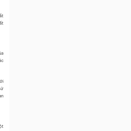
ắt
ất
ủa
ác
ới
sử
an
ột