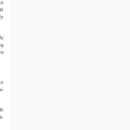
có
ất
ột
ấy
ng
ra
sơ
ác
đồ
t.