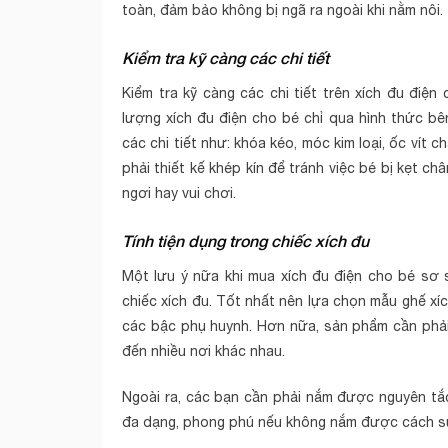
toàn, đảm bảo không bị ngã ra ngoài khi nằm nôi.
Kiểm tra kỹ càng các chi tiết
Kiểm tra kỹ càng các chi tiết trên xích đu điện
lượng xích đu điện cho bé chỉ qua hình thức bê
các chi tiết như: khóa kéo, móc kim loại, ốc vít
phải thiết kế khép kín để tránh việc bé bị kẹt c
ngơi hay vui chơi.
Tính tiện dụng trong chiếc xích đu
Một lưu ý nữa khi mua xích đu điện cho bé sơ s
chiếc xích đu. Tốt nhất nên lựa chọn mẫu ghế xíc
các bậc phụ huynh. Hơn nữa, sản phẩm cần phải 
đến nhiều nơi khác nhau.
Ngoài ra, các bạn cần phải nắm được nguyên tắc
đa dạng, phong phú nếu không nắm được cách sử