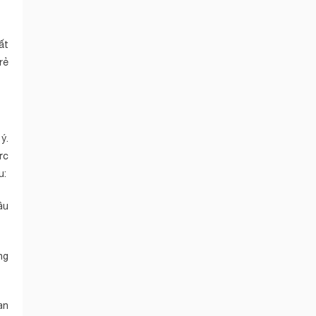
ất
rẻ
ý.
ức
u:
âu
ng
an