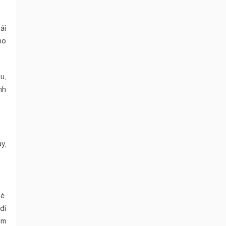
ái
ho
u,
nh
y,
é.
đi
âm