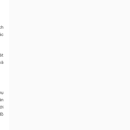
ch
ác
át
và
hụ
ăn
ới
đồ