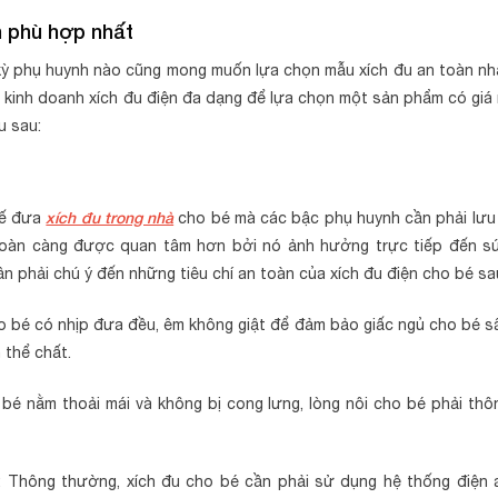
h phù hợp nhất
ất kỳ phụ huynh nào cũng mong muốn lựa chọn mẫu xích đu an toàn nh
g kinh doanh xích đu điện đa dạng để lựa chọn một sản phẩm có giá 
u sau:
xích đu trong nhà
ghế đưa
cho bé mà các bậc phụ huynh cần phải lưu 
n toàn càng được quan tâm hơn bởi nó ảnh hưởng trực tiếp đến s
n phải chú ý đến những tiêu chí an toàn của xích đu điện cho bé sa
ho bé có nhịp đưa đều, êm không giật để đảm bảo giấc ngủ cho bé s
n thể chất.
p bé nằm thoải mái và không bị cong lưng, lòng nôi cho bé phải thô
: Thông thường, xích đu cho bé cần phải sử dụng hệ thống điện 