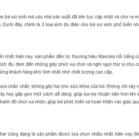
o bé sơ sinh mà các nhà sản xuất đã liên tục cập nhật và cho ra m
 Dưới đây, chính là 3 loại xích đu điện cho bé sơ sinh phổ biến nh
ến nhất hiện nay, sản phẩm đến từ thương hiệu Mastela nổi tiếng c
ích đu, đem đến những giây phút vui chơi và nghỉ ngơi thứ vị cho c
những khách hàng khó tính nhất nhờ chất lượng cao cấp.
ựa chắc chắn, không gây hại cho sức khỏe của bé. Không chỉ vậy v
 dây hay gấp gọn một cách dễ dàng, giúp ba mẹ thuận tiện hơn khi 
nh đồ chơi vui nhộn, giúp bé phát triển và hoàn thiện các giác qu
isher cũng đang là sản phẩm được lựa chọn nhiều nhất hiện nay. M