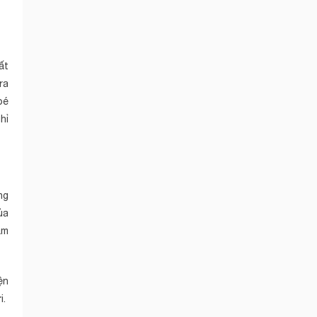
ất
ra
bé
hỉ
ng
ủa
ẩm
ện
i.