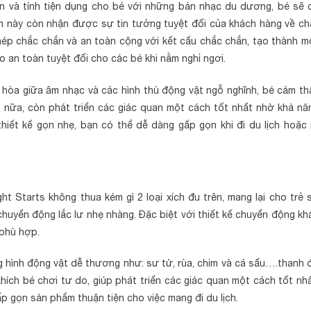
n và tính tiện dụng cho bé với những bản nhạc du dương, bé sẽ 
hẩm này còn nhận được sự tin tưởng tuyệt đối của khách hàng về ch
hép chắc chắn và an toàn cộng với kết cấu chắc chắn, tạo thành m
o an toàn tuyệt đối cho các bé khi nằm nghỉ ngơi.
i hòa giữa âm nhạc và các hình thù động vật ngỗ nghĩnh, bé cảm th
ơn nữa, còn phát triển các giác quan một cách tốt nhất nhờ khả nă
hiết kế gọn nhẹ, bạn có thể dễ dàng gấp gọn khi đi du lịch hoặc 
ht Starts không thua kém gì 2 loại xích đu trên, mang lại cho trẻ 
chuyển động lắc lư nhẹ nhàng. Đặc biệt với thiết kế chuyển động kh
 phù hợp.
ng hình động vật dễ thương như: sư tử, rùa, chim và cá sấu….thanh 
hích bé chơi tư do, giúp phát triển các giác quan một cách tốt nhấ
p gọn sản phẩm thuận tiện cho việc mang đi du lịch.