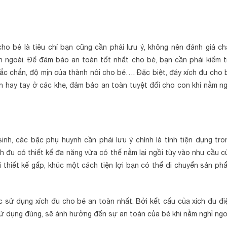
 cho bé là tiêu chí bạn cũng cần phải lưu ý, không nên đánh giá ch
n ngoài. Để đảm bảo an toàn tốt nhất cho bé, bạn cần phải kiểm t
 chắc chắn, độ mịn của thành nôi cho bé…. Đặc biệt, đáy xích đu cho 
hân hay tay ở các khe, đảm bảo an toàn tuyệt đối cho con khi nằm ng
inh, các bậc phụ huynh cần phải lưu ý chính là tính tiện dụng tro
h đu có thiết kế đa năng vừa có thế nằm lại ngồi tùy vào nhu cầu c
thiết kế gấp, khúc một cách tiện lợi bạn có thể di chuyển sản ph
 sử dụng xích đu cho bé an toàn nhất. Bởi kết cấu của xích đu đi
 dụng đúng, sẽ ảnh hưởng đến sự an toàn của bé khi nằm nghỉ ngơ