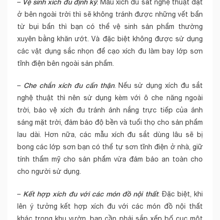
Vệ sinh xích đu định kỳ
–
: Mẫu xích đu sắt nghệ thuật đặt
ở bên ngoài trời thì sẽ không tránh được những vết bẩn
từ bụi bẩn thì bạn có thể vệ sinh sản phẩm thường
xuyên bằng khăn ướt. Và đặc biệt không được sử dụng
các vật dụng sắc nhọn để cạo xích đu làm bay lớp sơn
tĩnh điện bên ngoài sản phẩm.
Che chắn xích đu cẩn thận
–
. Nếu sử dụng xích đu sắt
nghệ thuật thì nên sử dụng kèm với ô che năng ngoài
trời, bảo vệ xích đu tránh ánh nắng trực tiếp của ánh
sáng mặt trời, đảm bảo độ bền và tuổi thọ cho sản phẩm
lau dài. Hơn nữa, các mẫu xích đu sắt dùng lâu sẽ bị
bong các lớp sơn bạn có thể tự sơn tĩnh điện ở nhà, giữ
tính thẩm mỹ cho sản phẩm vừa đảm bảo an toàn cho
cho người sử dụng.
Kết hợp xích đu với các món đồ nội thất
–
: Đặc biệt, khi
lên ý tưởng kết hợp xích đu với các món đồ nội thất
khác trong khu vườn, bạn cần phải sắp xếp bố cục một