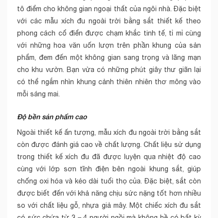
tô điểm cho không gian ngoại thất của ngôi nhà. Đặc biệt
với các mẫu xích đu ngoài trời bằng sắt thiết kế theo
phong cách cổ điển được chạm khắc tinh tế, tỉ mỉ cùng
với những hoa văn uốn lượn trên phần khung của sản
phẩm, đem đến một không gian sang trọng và lãng mạn
cho khu vườn. Bạn vừa có những phút giây thư giãn lại
có thể ngắm nhìn khung cảnh thiên nhiên thơ mông vào
mỗi sáng mai.
Độ bền sản phẩm cao
Ngoài thiết kế ấn tượng, mẫu xích đu ngoài trời bằng sắt
còn được đánh giá cao về chất lượng. Chất liệu sử dụng
trong thiết kế xích đu đã được luyện qua nhiệt độ cao
cùng với lớp sơn tĩnh điện bên ngoài khung sắt, giúp
chống oxi hóa và kéo dài tuổi thọ của. Đặc biệt, sắt còn
được biết đến với khả năng chịu sức nặng tốt hơn nhiều
so với chất liệu gỗ, nhựa giả mây. Một chiếc xích đu sắt
có sức chứa từ 3 – 4 người ngồi mà không hề có bất kỳ