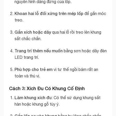
nguyên hình dáng đứng của lốp.
Khoan hai lỗ đối xứng trên mép lốp
để gắn móc
treo.
Gắn xích hoặc dây
qua hai lỗ rồi treo lên khung
sắt chắc chắn.
Trang trí thêm nếu muốn
bằng sơn hoặc dây đèn
LED trang trí.
Phù hợp cho trẻ em
vì tư thế ngồi bám rất an
toàn và thú vị.
Cách 3: Xích Đu Có Khung Cố Định
Làm khung xích đu
: Có thể sử dụng khung sắt
hàn hoặc khung gỗ tùy ý.
Gắn lốp xe vào khung