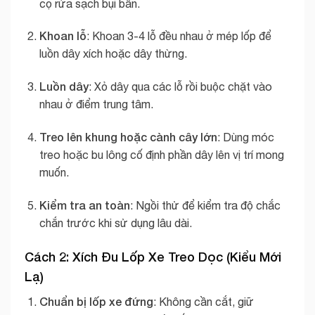
cọ rửa sạch bụi bẩn.
Khoan lỗ
: Khoan 3-4 lỗ đều nhau ở mép lốp để
luồn dây xích hoặc dây thừng.
Luồn dây
: Xỏ dây qua các lỗ rồi buộc chặt vào
nhau ở điểm trung tâm.
Treo lên khung hoặc cành cây lớn
: Dùng móc
treo hoặc bu lông cố định phần dây lên vị trí mong
muốn.
Kiểm tra an toàn
: Ngồi thử để kiểm tra độ chắc
chắn trước khi sử dụng lâu dài.
Cách 2: Xích Đu Lốp Xe Treo Dọc (Kiểu Mới
Lạ)
Chuẩn bị lốp xe đứng
: Không cần cắt, giữ