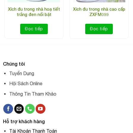
Giá bán: 6.300.000 vnđ
Xích đu trong nhà hoạ tiết
Xích đu trong nhà cao cấp
trắng đen nổi bật
ZXFM099
Bảo hành: 2 năm
Đọc tiếp
Đọc tiếp
Chúng tôi
Tuyển Dụng
Hội Sách Online
Thông Tin Tham Khảo
Hỗ trợ khách hàng
Tài Khoản Thanh Toán