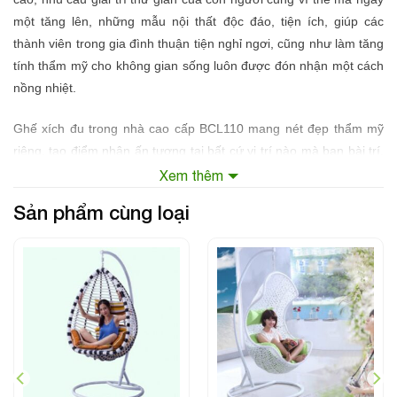
một tăng lên, những mẫu nội thất độc đáo, tiện ích, giúp các
thành viên trong gia đình thuận tiện nghỉ ngơi, cũng như làm tăng
tính thẩm mỹ cho không gian sống luôn được đón nhận một cách
nồng nhiệt.
Ghế xích đu trong nhà cao cấp
BCL110 mang nét đẹp thẩm mỹ
riêng, tạo điểm nhận ấn tượng tại bất cứ vị trí nào mà bạn bài trí.
Ghế xích đu cao cấp
BCL110 sản xuất từ chất liệu hợp kim cao
Xem thêm
cấp, thân thiện, bền bỉ và luôn đảm bảo an toàn chắc chắn cho
Sản phẩm cùng loại
người sử dụng.
Thông tin sản phẩm
Tên sản phẩm: Xích đu trong nhà nhập khẩu
Thương hiệu: BCL
Kiểu dáng: Xích đu trong nhà
Chất liệu: Hợp kim