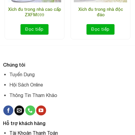
Xích đu trong nhà cao cấp
Xích đu trong nhà độc
Kiểu dáng: Xích đu trong nhà
ZXFM099
đáo
Chất liệu: Mây tre đan
Đọc tiếp
Đọc tiếp
Giá bán: 6.000.000 vnđ
Bảo hành: 2 năm
Chúng tôi
Tuyển Dụng
Hội Sách Online
Thông Tin Tham Khảo
Hỗ trợ khách hàng
Tài Khoản Thanh Toán