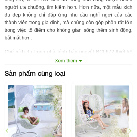
người ưa chuộng, tìm kiếm hơn. Hơn nữa, một mẫu xích
đu đẹp không chỉ đáp ứng nhu cầu nghỉ ngơi của các
thành viên trong gia đình, mà chúng còn góp phần rất lớn
trong việc tô điểm cho không gian sống thêm sinh động,
bắt mắt hơn.
Ghế xích đu trong nhà hình bán nguyệt BCL672 thiết kế
theo phong cách hiện đại, trẻ trung, kiểu dáng độc đáo mới
Xem thêm
lạ, ngả lưng trên chiếc
ghế xích đu hình bán nguyệt
, bạn
Sản phẩm cùng loại
cảm giác như mình đang thả hồn ngắm nhìn mây trời trên
cung trăng thiên nhiên thơ mộng. Thật tuyệt vời, mệt mỏi
của ngày dài làm việc sẽ tan biến hết khi bạn được nghỉ
ngơi, đong đưa thư giãn bên chiếc xích đu dễ thương này.
Thông tin sản phẩm
Tên sản phẩm:
Ghế xích đu trong nhà
hình bán nguyệt
Thương hiệu: BCL