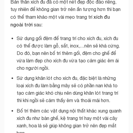
Bản thân xích đu đã có một nét đẹp độc đáo riêng,
tuy nhiên để không gian trở nên ấn tượng hơn thì bạn
xích đu
có thể tham khảo một vài mẹo trang trí
ngoài trời
sau:
Sử dụng gối đệm để trang trí cho xích đu, xích đu
có thể được làm gỗ, sắt, inox,…nên sẽ khá cứng.
Do đó, bạn nên bố trí thêm gối, đệm cho ghế để
vừa làm đẹp cho xích đu vừa tạo cảm giác êm ái
cho người ngồi.
Sử dụng khăn lót cho xích đu, đặc biệt là những
loại xích đu làm bằng mây sẽ có phần nan khá to
tạo cảm giác khó chịu nên dùng khăn lót trang trí
thì khi ngồi sẽ cảm thấy êm và thoải mái hơn.
Bố trí thêm các vật dụng nội thất khác xung quanh
xích đu như bàn ghế, kệ trang trí hay một vài cây
xanh, hoa lá sẽ giúp không gian trở nên đẹp mắt
hơn.