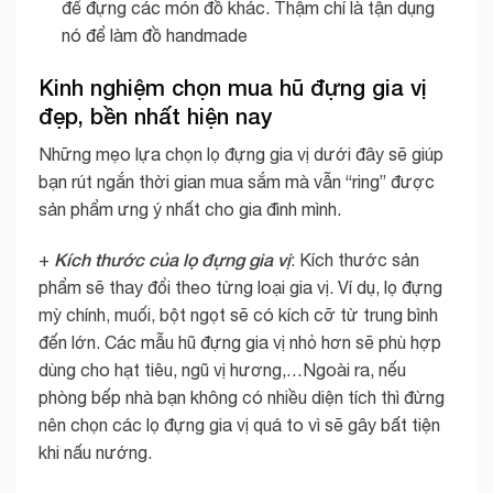
để đựng các món đồ khác. Thậm chí là tận dụng
nó để làm đồ handmade
Kinh nghiệm chọn mua hũ đựng gia vị
đẹp, bền nhất hiện nay
Những mẹo lựa chọn lọ đựng gia vị dưới đây sẽ giúp
bạn rút ngắn thời gian mua sắm mà vẫn “ring” được
sản phẩm ưng ý nhất cho gia đình mình.
Kích thước của lọ đựng gia vị
+
: Kích thước sản
phẩm sẽ thay đổi theo từng loại gia vị. Ví dụ, lọ đựng
mỳ chính, muối, bột ngọt sẽ có kích cỡ từ trung bình
đến lớn. Các mẫu hũ đựng gia vị nhỏ hơn sẽ phù hợp
dùng cho hạt tiêu, ngũ vị hương,…Ngoài ra, nếu
phòng bếp nhà bạn không có nhiều diện tích thì đừng
nên chọn các lọ đựng gia vị quá to vì sẽ gây bất tiện
khi nấu nướng.