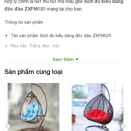
Xích đu kiểu dáng
hợp lý chính là nét thu hút mà mẫu ghế
độc đáo ZXFM020
mang lại cho bạn.
Thông tin sản phẩm
Tên sản phẩm: Xích đu kiểu dáng độc đáo ZXFM020
Màu sắc: Trắng, đen, nâu
Chất liệu: Nhựa giả mây
Xem thêm
Kích thước: 100*100*195cm
Sản phẩm cùng loại
Phong cách: Hiện đại
Xuất xứ: Nhập khẩu
Bạn có thể đặt sản phẩm này ở trong nhà hoặc ngoài nhà
đều rất hợp lý, vì mẫu ghế xích đu này được làm bằng nhựa
giả mây cùng khung hợp kim nhôm chắc chắn đảm bảo sử
dụng dưới thời tiết khắc nghiệt. Sản phẩm này không chỉ
giúp không gian nhà bạn trở nên sang trọng mà còn là vật