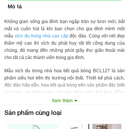
Mô tả
Không gian sống gia đình bạn ngập tràn sự tươi mới, bắt
mắt và cuốn hút là khi bạn chọn cho gia đình mình một
mẫu
xích đu trong nhà cao cấp
độc đáo. Cùng với nét đẹp
thẩm mỹ cao thì xích đu phát huy rất tốt công dụng của
chúng, đó mang đến những phút giây thư giãn thoải mái
cho tất cả các thành viên trong gia đình.
Mẫu
xích đu trong nhà họa tiết quả bóng
BCL127 là sản
phẩm siêu hot trên thị trường nội thất. Thiết kế phá cách,
độc đáo hấp dẫn, họa tiết quả bóng trên sản phẩm đặc biệt
phù hợp với những gia chủ yêu thích môn thể thao đẳng
cấp này.
Xem thêm
Sản phẩm cùng loại
Xích đu nhập khẩu
trong nhà họa tiết quả bóng sử dụng
chất liệu hợp kim cao cấp, đảm bảo mức độ chắc chắn,
bền bỉ, an toàn trong quá trình gia đình bạn sử dụng.