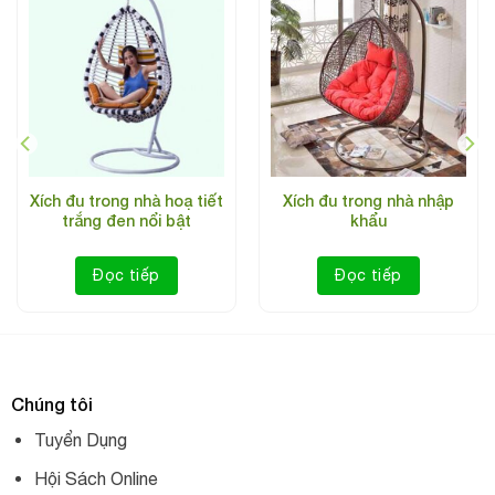
Thông tin sản phẩm
Tên sản phẩm: Xích đu trong nhà họa tiết quả bóng
Thương hiệu: BCL
Kiểu dáng: Xích đu trong nhà
Xích đu trong nhà hoạ tiết
Xích đu trong nhà nhập
Chất liệu: Hợp kim
trắng đen nổi bật
khẩu
Giá bán: 13.500.000 vnđ
Đọc tiếp
Đọc tiếp
Bảo hành: 2 năm
Chúng tôi
Tuyển Dụng
Hội Sách Online