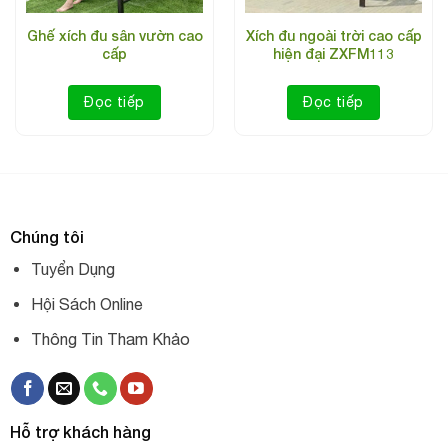
Chất liệu: Nhựa giả mây
Ghế xích đu sân vườn cao
Xích đu ngoài trời cao cấp
Giá bán: 39.400.000 vnđ
cấp
hiện đại ZXFM113
Bảo hành: 2 năm
Đọc tiếp
Đọc tiếp
Chúng tôi
Tuyển Dụng
Hội Sách Online
Thông Tin Tham Khảo
Hỗ trợ khách hàng