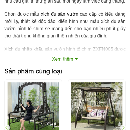
nhu cầu giải trí thư giãn sau mỗi ngày làm việc căng thẳng.
Chọn được mẫu
xích đu sân vườn
cao cấp có kiểu dáng
mới lạ, thiết kế độc đáo, điển hình như mẫu
xích đu sân
vườn hình tổ chim
sẽ mang đến cho bạn nhiều phút giây
thư thái trong không gian thiên nhiên của gia đình.
Xích đu nhập khẩu
sân vườn hình tổ chim ZXFN005 được
sản xuất từ chất liệu nhựa giả mây bền đẹp với thời gian
Xem thêm
và thân thiện với người dùng, dễ dàng sử dụng bảo quản
Sản phẩm cùng loại
với thời tiết nắng mưa, phù hợp với hầu hết không gian
sân vườn của các gia đình Việt.
Thông tin sản phẩm
Tên sản phẩm: Xích đu sân vườn hình tổ chim
Thương hiệu: ZX
Kiểu dáng: Xích đu sân vườn