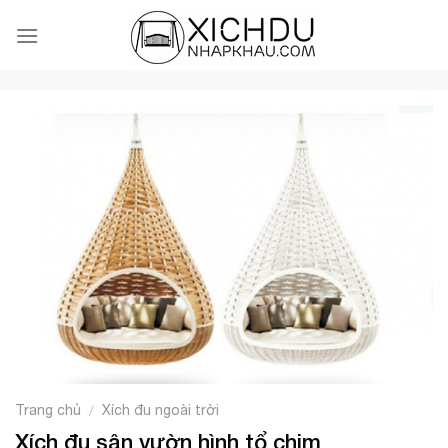
Skip
to
content
Trang chủ
Xích đu ngoài trời
/
Xích đu sân vườn hình tổ chim