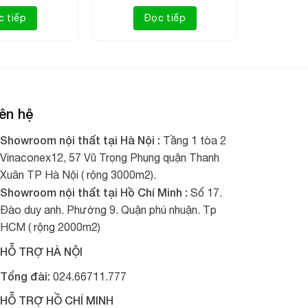
c tiếp
Đọc tiếp
i nhất. Tất cả phần khung đều được làm bằng
chọn lựa. Như ở mẫu ghế xích đu này là hình quả
ên hệ
Showroom nội thất tại Hà Nội :
Tầng 1 tòa 2
 sử dụng vào lúc tối rất phù hợp mà bạn không
Vinaconex12, 57 Vũ Trọng Phụng quận Thanh
ăm.
Xuân TP Hà Nội ( rộng 3000m2).
Showroom nội thất tại Hồ Chí Minh :
ể gập lại hoặc mở ra một cách nhanh chóng mà
Số 17.
Đào duy anh. Phường 9. Quận phú nhuận. Tp
HCM ( rộng 2000m2)
HỖ TRỢ HÀ NỘI
Tổng đài:
024.66711.777
HỖ TRỢ HỒ CHÍ MINH