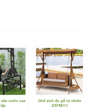
lợi và thông minh, không có thiết kế quá cầu kỳ
Mặt ghế có kèm theo thiết kế đệm êm ái giúp
u sân vườn cao
Ghế xích đu gỗ tự nhiên
cấp
ZXFM010
 thép không gỉ giúp đảm bảo an toàn khi khách