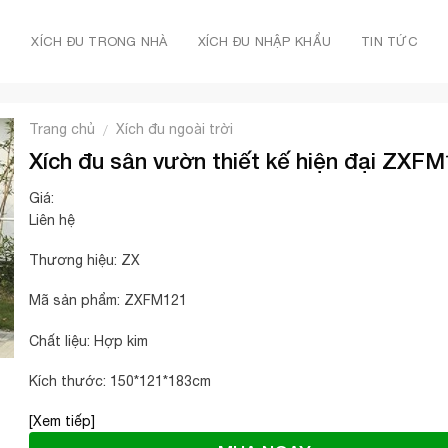
Ủ
XÍCH ĐU TRONG NHÀ
XÍCH ĐU NHẬP KHẨU
TIN TỨC
Trang chủ
Xích đu ngoài trời
/
Xích đu sân vườn thiết kế hiện đại ZXF
Giá:
Liên hệ
Thương hiệu: ZX
Mã sản phẩm: ZXFM121
Chất liệu: Hợp kim
Kích thước: 150*121*183cm
[Xem tiếp]