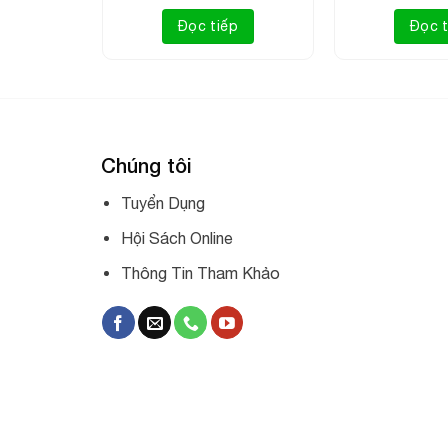
Đọc tiếp
Đọc t
p
Chúng tôi
Tuyển Dụng
Hội Sách Online
Thông Tin Tham Khảo