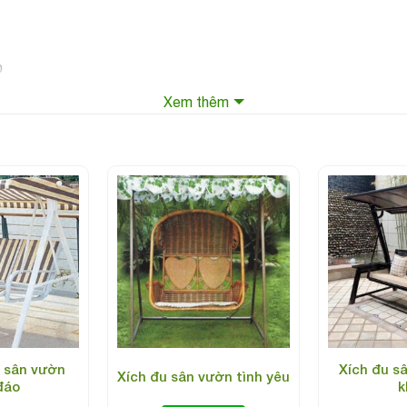
p
Xem thêm
 sân vườn
Xích đu s
Xích đu sân vườn tình yêu
đáo
k