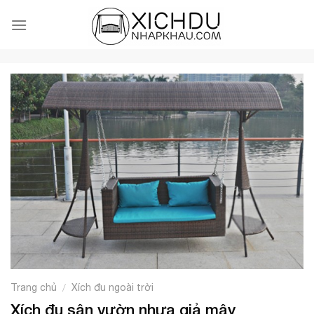
Skip
to
content
Trang chủ
Xích đu ngoài trời
/
Xích đu sân vườn nhựa giả mây