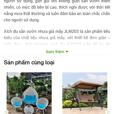
người sử dụng, gần gũi với không gian sân vườn thiên
nhiên, có mức độ bền bỉ cao, thích nghi được với thời tiết
nắng mưa thất thường và luôn đảm bảo an toàn chắc chắn
cho người sử dụng.
Xích đu sân vườn nhựa giả mây
JLM203 là sản phẩm tiêu
biểu của chất liệu nhựa giả mây, với thiết kế đơn giản –
hiện đại – thời thượng, xích đu JLM203 luôn để lại ấn
tượng sâu sắc với những vị khách đến chơi nhà bạn.
Xem thêm
Sản phẩm cùng loại