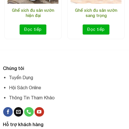
Ghế xích đu sân vườn
Ghế xích đu sân vườn
hiện đại
sang trọng
Đọc tiếp
Đọc tiếp
Chúng tôi
Tuyển Dụng
Hội Sách Online
Xích đu nhập khẩu
sân vườn cao cấp JLM203 thiết kế độc
Thông Tin Tham Khảo
đáo, vững chắc, có kết hợp mái che nắng mưa đảm bảo
sức khỏe cho người sử dụng. Bỏ quên những lo âu muộn
phiền của cuộc sống, về với không gian thiên nhiên, đong
Hỗ trợ khách hàng
đưa nhẹ nhàng trên chiếc xích đu vào mỗi buổi sáng sớm