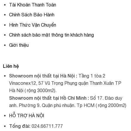
hay mỗi buổi chiều tan làm, bạn sẽ thấy lòng mình nhẹ
Tài Khoản Thanh Toán
nhàng và bình yên hơn.
Chính Sách Bảo Hành
Thông tin sản phẩm
Hình Thức Vận Chuyển
Chính sách bảo mật thông tin khách hàng
Tên sản phẩm: Xích đu sân vườn nhựa giả mây
Giới thiệu
Thương hiệu: JLM
Kiểu dáng: Xích đu sân vườn
Liên hệ
Kích thước: 255*128*190cm
Showroom nội thất tại Hà Nội :
Tầng 1 tòa 2
Chất liệu: Nhựa giả mây
Vinaconex12, 57 Vũ Trọng Phụng quận Thanh Xuân TP
Giá bán: 19.200.000 vnđ
Hà Nội ( rộng 3000m2).
Showroom nội thất tại Hồ Chí Minh :
Số 17. Đào duy
Bảo hành: 2 năm
anh. Phường 9. Quận phú nhuận. Tp HCM ( rộng 2000m2)
HỖ TRỢ HÀ NỘI
Tổng đài:
024.66711.777