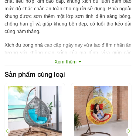
chất liệu hợp kim cao cấp, khung xích đu luôn đảm bảo
mức độ chắc chắn an toàn cho người sử dụng. Phía ngoài
khung được sơn thêm một lớp sơn tĩnh điện sáng bóng,
chống han gỉ và giúp khung bền đẹp, có tuổi thọ kéo dài
cùng năm tháng.
Xích đu trong nhà
cao cấp ngày nay vừa tạo điểm nhấn ấn
tượng với không gian sống của gia đình, vừa giúp các
thành viên trong gia đình có những giây phút nghỉ ngơi,
Xem thêm
thư giãn tuyệt vời sau ngày dài làm việc và học tập.
Sản phẩm cùng loại
Nếu bạn đang có nhu cầu chọn mua xích đu cho gia đình,
bạn hãy nhanh tay nhấc máy và gọi tới hotline
(04)66.711.777, chúng tôi sẽ tư vấn miến phí cho bạn và
giúp bạn chọn mua sản phẩm
ghế xích đu nhập khẩu
một
cách nhanh chóng, chính xác nhất.
Thông tin sản phẩm