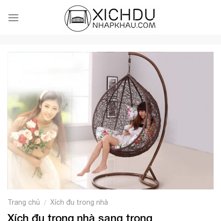
Skip
to
content
Trang chủ
Xích đu trong nhà
/
Xích đu trong nhà sang trọng