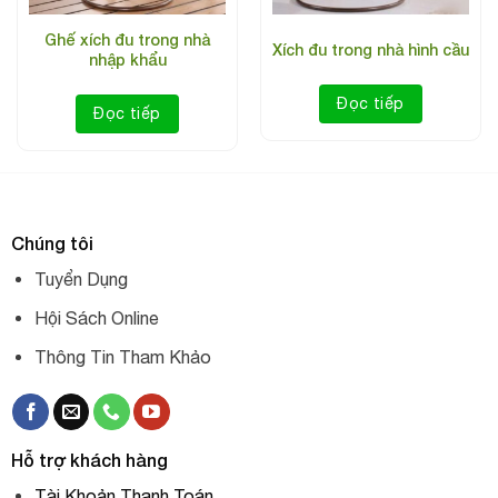
Tên sản phẩm: Xích đu trong nhà sang trọng
Ghế xích đu trong nhà
Xích đu trong nhà hình cầu
Thương hiệu: BCL
nhập khẩu
Kiểu dáng: Xích đu trong nhà
Đọc tiếp
Đọc tiếp
Chất liệu: Hợp kim
Giá bán: 7.700.000 vnđ
Bảo hành: 2 năm
Chúng tôi
Tuyển Dụng
Hội Sách Online
Thông Tin Tham Khảo
Hỗ trợ khách hàng
Tài Khoản Thanh Toán